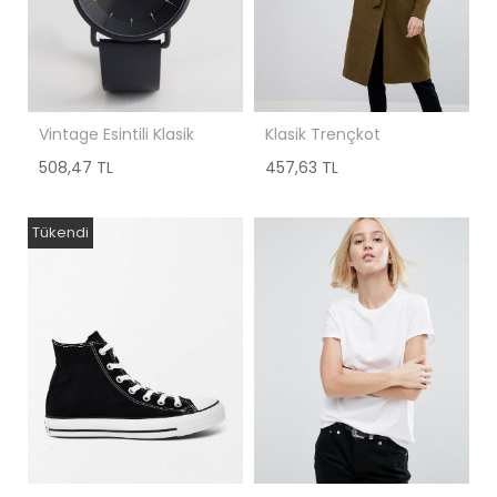
Vintage Esintili Klasik
Klasik Trençkot
508,47 TL
457,63 TL
Tükendi